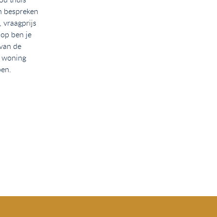
n bespreken
Voorbereiden van je woning voor
 vraagprijs
verkoop, waarbij we een checklist
oop ben je
verstrekken om je te helpen en toegang
 van de
bieden tot een klantenintranet voor het
 woning
bijhouden van documenten en
pen.
informatie. We stellen vervolgens
samen met jou een marketingplan op
om je woning te presenteren aan
potentiële kopers en de verkoop te
bevorderen.
Lees meer