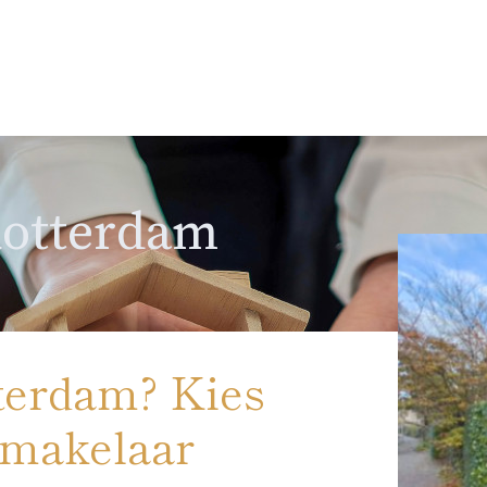
Rotterdam
terdam? Kies
pmakelaar