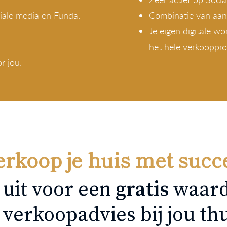
iale media en Funda.
Combinatie van aan
Je eigen digitale wo
het hele verkoopproc
r jou.
rkoop je huis met succ
 uit voor een
gratis
waard
 verkoopadvies bij jou thu