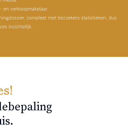
- en verkoopmakelaar.
ningdossier, compleet met bezoekers statistieken, dus
es inzichtelijk.
es!
ebepaling
is.