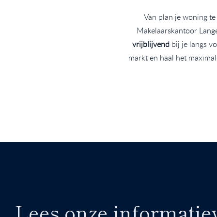
Van plan je woning t
Makelaarskantoor Langej
vrijblijvend
bij je langs v
markt en haal het maximal
Lees onze informati