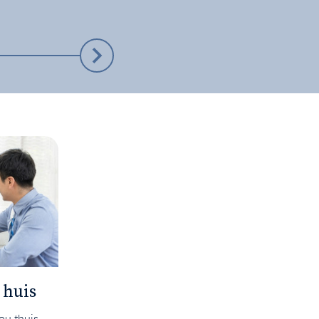
Stap 3
 huis
Je huis verkoopklaar
maken
jou thuis