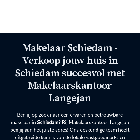
AANKOOPMAKELAAR VOOR DOORSTROMERS
AANKOOPMAKELAAR VOOR WONING OP ERFPACHT
STAPPENPLAN VOOR DE AANKOOP VAN JE HUIS
VERKOOPMAKELAAR VOOR UITSTROMERS
WONING VERKOPEN BIJ EEN SCHEIDING
STAPPENPLAN VOOR DE VERKOOP VAN JE HUIS
BLOGS EN TIPS TIJDENS 12 STAPPEN VAN DE VERKOOP VAN JE WONING
MARKETING BIJ DE VERKOOP VAN JE HUIS
ROTTERDAMSE VERENIGING VAN MAKELAARS
Makelaar Schiedam -
Verkoop jouw huis in
Schiedam succesvol met
Makelaarskantoor
Langejan
Ben jij op zoek naar een ervaren en betrouwbare
makelaar in
Schiedam
? Bij Makelaarskantoor Langejan
ben jij aan het juiste adres! Ons deskundige team heeft
uitgebreide kennis van de lokale vastgoedmarkt en