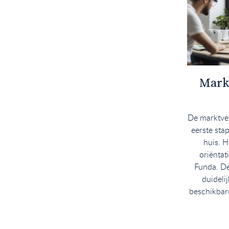
Mark
De marktve
eerste sta
huis. H
oriëntat
Funda. De
duidelij
beschikbare