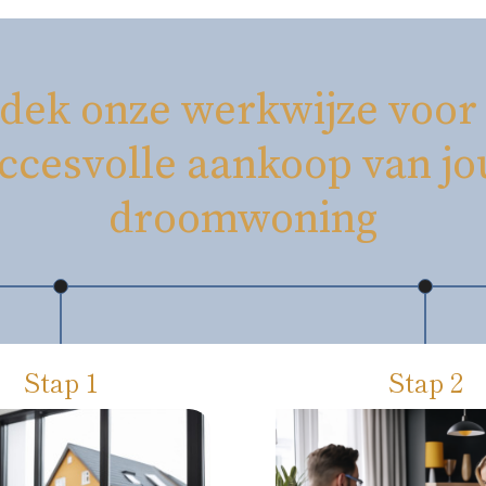
dek onze werkwijze voor
ccesvolle aankoop van j
droomwoning
Stap 1
Stap 2