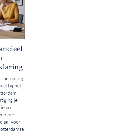
ancieel
Afspraak met
n
aankoopmakelaar van
klaring
Langejan
orbereiding
Bij Makelaarskantoor Langejan begint
eel bij het
jouw zoektocht naar een nieuw huis
otterdam,
met een persoonlijke afspraak op ons
tiging je
kantoor, waar we samen jouw wensen
ie en
en toekomstplannen doornemen. Deze
erkopers
belangrijke eerste stap zet de toon voor
uciaal voor
een succesvolle zoektocht naar jouw
Rotterdamse
ideale woning in Rotterdam.