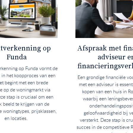
tverkenning op
Afspraak met fin
Funda
adviseur e
financieringsver
rkenning op Funda vormt de
p in het koopproces van een
Een grondige financiële vo
et begint met een brede
met een adviseur is essenti
ie op de woningmarkt via
kopen van een huis in R
ze stap is cruciaal om een
waarbij een leningsbeves
k beeld te krijgen van de
onderhandelingsposit
 woningtypes, prijsklassen,
geloofwaardigheid bij v
en locaties.
versterkt. Deze stap is cr
succes in de competitieve 