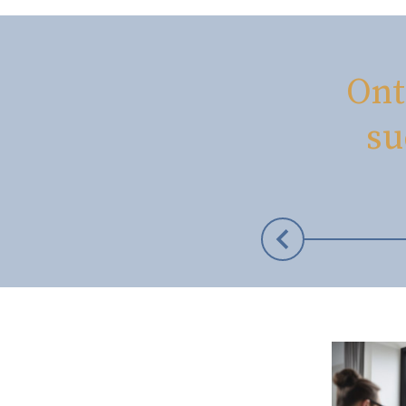
Ont
su