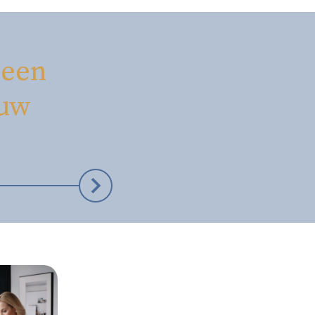
 een
ouw
Stap 3