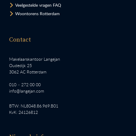
Veelgestelde vragen FAQ
Woontorens Rotterdam
Contact
Makelaarskantoor Langejan
Oudedijk 25
3062 AC Rotterdam
010 – 272 00 00
info@langejan.com
BTW: NL8048.86.969.B01
KvK: 24126812