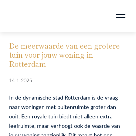
AANKOOPMAKELAAR VOOR DOORSTROMERS
AANKOOPMAKELAAR VOOR WONING OP ERFPACHT
STAPPENPLAN VOOR DE AANKOOP VAN JE HUIS
VERKOOPMAKELAAR VOOR UITSTROMERS
WONING VERKOPEN BIJ EEN SCHEIDING
STAPPENPLAN VOOR DE VERKOOP VAN JE HUIS
BLOGS EN TIPS TIJDENS 12 STAPPEN VAN DE VERKOOP VAN JE WONING
MARKETING BIJ DE VERKOOP VAN JE HUIS
ROTTERDAMSE VERENIGING VAN MAKELAARS
De meerwaarde van een grotere
tuin voor jouw woning in
Rotterdam
14-1-2025
In de dynamische stad Rotterdam is de vraag
naar woningen met buitenruimte groter dan
ooit. Een royale tuin biedt niet alleen extra
leefruimte, maar verhoogt ook de waarde van
jouw woning aanzienlijk. Dit maakt het een