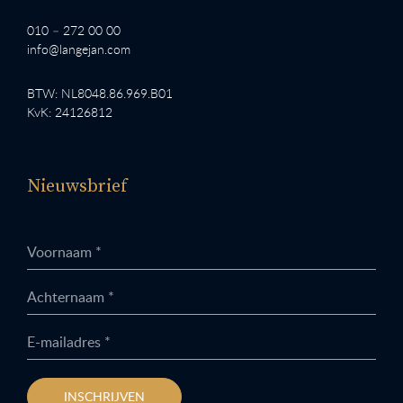
010 – 272 00 00
info@langejan.com
BTW: NL8048.86.969.B01
KvK: 24126812
Nieuwsbrief
Voornaam *
Achternaam *
E-mailadres *
INSCHRIJVEN