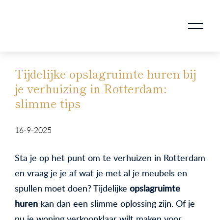
AANKOOPMAKELAAR VOOR DOORSTROMERS
AANKOOPMAKELAAR VOOR WONING OP ERFPACHT
STAPPENPLAN VOOR DE AANKOOP VAN JE HUIS
VERKOOPMAKELAAR VOOR UITSTROMERS
WONING VERKOPEN BIJ EEN SCHEIDING
STAPPENPLAN VOOR DE VERKOOP VAN JE HUIS
BLOGS EN TIPS TIJDENS 12 STAPPEN VAN DE VERKOOP VAN JE WONING
MARKETING BIJ DE VERKOOP VAN JE HUIS
ROTTERDAMSE VERENIGING VAN MAKELAARS
Tijdelijke opslagruimte huren bij
je verhuizing in Rotterdam:
slimme tips
16-9-2025
Sta je op het punt om te verhuizen in Rotterdam
en vraag je je af wat je met al je meubels en
spullen moet doen? Tijdelijke
opslagruimte
huren
kan dan een slimme oplossing zijn. Of je
nu je woning verkoopklaar wilt maken voor