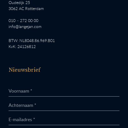
Oudedijk 25
3062 AC Rotterdam
010 – 272 00 00
info@langejan.com
BTW: NL8048.86.969.B01
KvK: 24126812
Nieuwsbrief
Voornaam *
Achternaam *
E-mailadres *