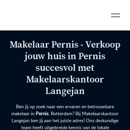
AANKOOPMAKELAAR VOOR DOORSTROMERS
AANKOOPMAKELAAR VOOR WONING OP ERFPACHT
STAPPENPLAN VOOR DE AANKOOP VAN JE HUIS
VERKOOPMAKELAAR VOOR UITSTROMERS
WONING VERKOPEN BIJ EEN SCHEIDING
STAPPENPLAN VOOR DE VERKOOP VAN JE HUIS
BLOGS EN TIPS TIJDENS 12 STAPPEN VAN DE VERKOOP VAN JE WONING
MARKETING BIJ DE VERKOOP VAN JE HUIS
ROTTERDAMSE VERENIGING VAN MAKELAARS
Makelaar Pernis - Verkoop
jouw huis in Pernis
succesvol met
Makelaarskantoor
Langejan
Ben jij op zoek naar een ervaren en betrouwbare
makelaar in
Pernis
, Rotterdam? Bij Makelaarskantoor
Langejan ben jij aan het juiste adres! Ons deskundige
team heeft uitgebreide kennis van de lokale