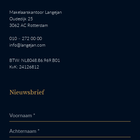
Makelaarskantoor Langejan
Oudedijk 25
3062 AC Rotterdam
010 – 272 00 00
info@langejan.com
BTW: NL8048.86.969.B01
KvK: 24126812
Nieuwsbrief
Voornaam *
Achternaam *