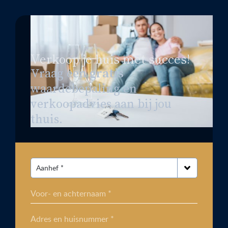
Verkoop je huis met succes!
Vraag een
gratis
waardebepaling en
verkoopadvies aan bij jou
thuis.
Voor- en achternaam *
Adres en huisnummer *