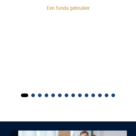
Een funda gebruiker
co
Desku