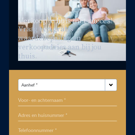
Verkoop je huis met succes!
Vraag een
gratis
waardebepaling en
verkoopadvies aan bij jou
thuis.
Voor- en achternaam *
Adres en huisnummer *
Telefoonnummer *