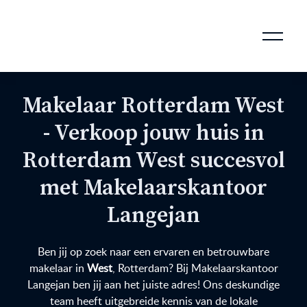
AANKOOPMAKELAAR VOOR DOORSTROMERS
AANKOOPMAKELAAR VOOR WONING OP ERFPACHT
STAPPENPLAN VOOR DE AANKOOP VAN JE HUIS
VERKOOPMAKELAAR VOOR UITSTROMERS
WONING VERKOPEN BIJ EEN SCHEIDING
STAPPENPLAN VOOR DE VERKOOP VAN JE HUIS
BLOGS EN TIPS TIJDENS 12 STAPPEN VAN DE VERKOOP VAN JE WONING
MARKETING BIJ DE VERKOOP VAN JE HUIS
ROTTERDAMSE VERENIGING VAN MAKELAARS
Makelaar Rotterdam West
- Verkoop jouw huis in
Rotterdam West succesvol
met Makelaarskantoor
Langejan
Ben jij op zoek naar een ervaren en betrouwbare
makelaar in
West
, Rotterdam? Bij Makelaarskantoor
Langejan ben jij aan het juiste adres! Ons deskundige
team heeft uitgebreide kennis van de lokale