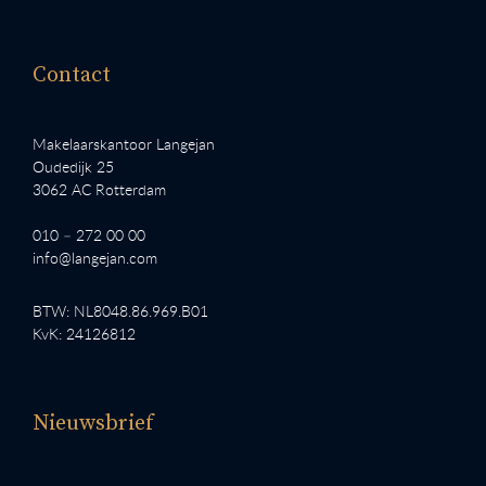
Contact
Makelaarskantoor Langejan
Oudedijk 25
3062 AC Rotterdam
010 – 272 00 00
info@langejan.com
BTW: NL8048.86.969.B01
KvK: 24126812
Nieuwsbrief