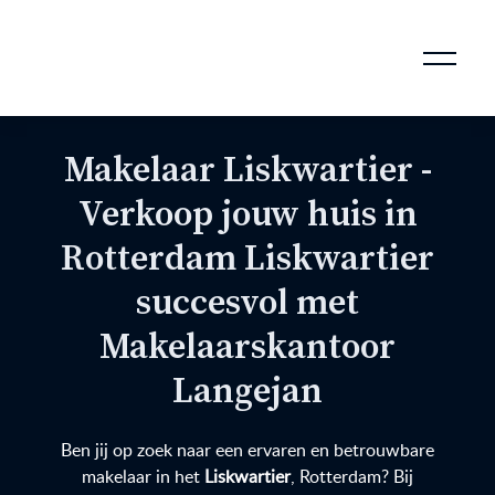
AANKOOPMAKELAAR VOOR DOORSTROMERS
AANKOOPMAKELAAR VOOR WONING OP ERFPACHT
STAPPENPLAN VOOR DE AANKOOP VAN JE HUIS
VERKOOPMAKELAAR VOOR UITSTROMERS
WONING VERKOPEN BIJ EEN SCHEIDING
STAPPENPLAN VOOR DE VERKOOP VAN JE HUIS
BLOGS EN TIPS TIJDENS 12 STAPPEN VAN DE VERKOOP VAN JE WONING
MARKETING BIJ DE VERKOOP VAN JE HUIS
ROTTERDAMSE VERENIGING VAN MAKELAARS
Makelaar Liskwartier -
Verkoop jouw huis in
Rotterdam Liskwartier
succesvol met
Makelaarskantoor
Langejan
Ben jij op zoek naar een ervaren en betrouwbare
makelaar in het
Liskwartier
, Rotterdam? Bij