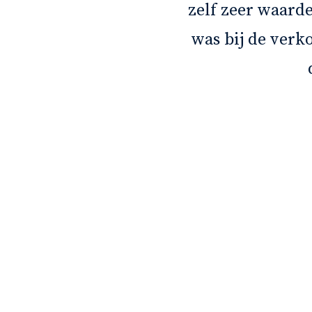
agen en het was fijn
zelf zeer waarde
odat we alles rustig
was bij de verk
act gehad; Robert
en zeer positieve