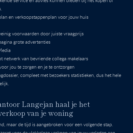
ekende service en advies kunnen bieden bij het kopen of
.
plan en verkoopstappenplan voor jouw huis
inig voorwaarden door juiste vraagprijs
 pagina grote advertenties
 Media
ot netwerk van bevriende collega makelaars
oor jou te zorgen en je te ontzorgen
ngdossier, compleet met bezoekers statistieken, dus het hele
lijk.
toor Langejan haal je het
verkoop van je woning
nd, maar de tijd is aangebroken voor een volgende stap.
zorgt voor de vlekkeloze verkoop van jouw verleden aan