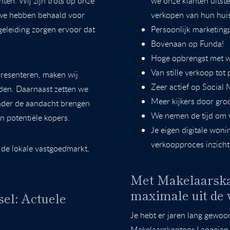
en. Wij zijn trots op onze
we onze klanten uitst
 we hebben behaald voor
verkopen van hun huis
geleiding zorgen ervoor dat
Persoonlijk marketing
Bovenaan op Funda!
Hoge opbrengst met we
Van stille verkoop tot
presenteren, maken wij
Zeer actief op Social
nden. Daarnaast zetten we
Meer kijkers door gro
onder de aandacht brengen
We nemen de tijd om v
n potentiële kopers.
Je eigen digitale woni
verkoopproces inzichte
 de lokale vastgoedmarkt,
Met Makelaarskan
maximale uit de 
sel: Actuele
Je hebt er jaren lang gewoo
Makelaarskantoor Langejan 