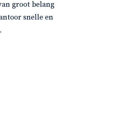
 van groot belang
professional. Daar
antoor snelle en
maakt. Zijn jarenla
.