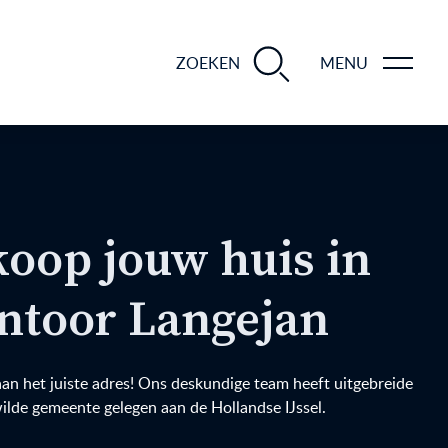
BLOGS EN TIPS TIJDENS 12 STAPPEN VAN DE VERKOOP VAN JE WONING
ZOEKEN
MENU
koop jouw huis in
ntoor Langejan
aan het juiste adres! Ons deskundige team heeft uitgebreide
ilde gemeente gelegen aan de Hollandse IJssel.