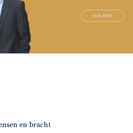
KLIK HIER
ensen en bracht
Robert Langejan, 