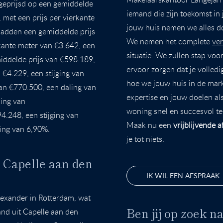
geprijsd op een gemiddelde
iemand die zijn toekomst in 
 met een prijs per vierkante
jouw huis nemen we alles do
hadden een gemiddelde prijs
We nemen het complete
ve
rkante meter van €3.642, een
situatie. We zullen stap vo
iddelde prijs van €598.189,
ervoor zorgen dat je volled
 €4.229, een stijging van
hoe we jouw huis in de mar
an €770.500, een daling van
expertise en jouw doelen al
ling van
woning snel en succesvol te
.248, een stijging van
Maak nu een
vrijblijvende 
ging van 6,90%.
je tot niets.
 Capelle aan den
IK WIL EEN AFSPRAAK
lexander in Rotterdam, wat
Ben jij op zoek 
and uit Capelle aan den