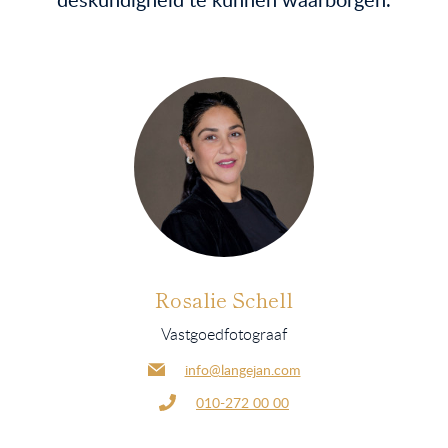
Rosalie Schell
Vastgoedfotograaf
info@langejan.com
010-272 00 00