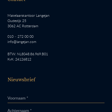
Makelaarskantoor Langejan
Oudedijk 25
3062 AC Rotterdam
010 – 272 00 00
info@langejan.com
BTW: NL8048.86.969.B01
KvK: 24126812
Nieuwsbrief
Voornaam *
Achternaam *