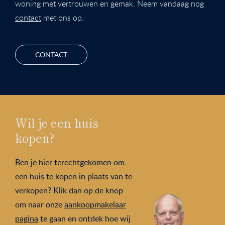
woning met vertrouwen en gemak. Neem vandaag nog
contact
met ons op.
CONTACT
Wil je een huis
kopen?
Ben je hier terechtgekomen om
een huis te kopen in plaats van te
verkopen? Klik dan op de knop
om naar onze
aankoopmakelaar
pagina
te gaan en ontdek hoe wij