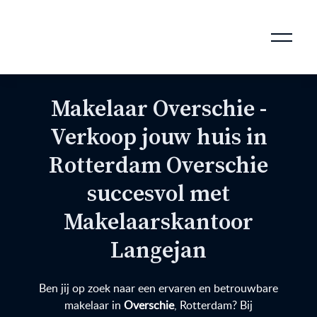
AANKOOPMAKELAAR VOOR DOORSTROMERS
AANKOOPMAKELAAR VOOR WONING OP ERFPACHT
STAPPENPLAN VOOR DE AANKOOP VAN JE HUIS
VERKOOPMAKELAAR VOOR UITSTROMERS
WONING VERKOPEN BIJ EEN SCHEIDING
STAPPENPLAN VOOR DE VERKOOP VAN JE HUIS
BLOGS EN TIPS TIJDENS 12 STAPPEN VAN DE VERKOOP VAN JE WONING
MARKETING BIJ DE VERKOOP VAN JE HUIS
ROTTERDAMSE VERENIGING VAN MAKELAARS
Makelaar Overschie -
Verkoop jouw huis in
Rotterdam Overschie
succesvol met
Makelaarskantoor
Langejan
Ben jij op zoek naar een ervaren en betrouwbare
makelaar in
Overschie
, Rotterdam? Bij