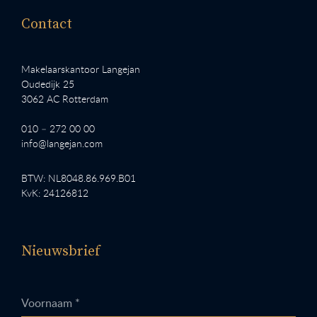
Contact
Makelaarskantoor Langejan
Oudedijk 25
3062 AC Rotterdam
010 – 272 00 00
info@langejan.com
BTW: NL8048.86.969.B01
KvK: 24126812
Nieuwsbrief
Voornaam *