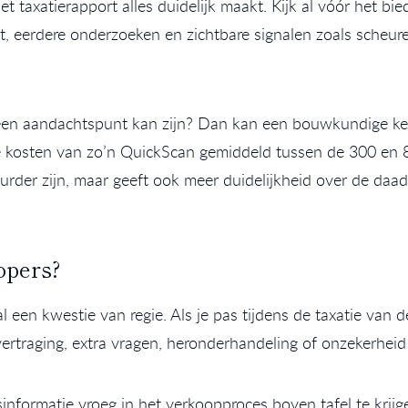
t taxatierapport alles duidelijk maakt. Kijk al vóór het bi
st, eerdere onderzoeken en zichtbare signalen zoals scheu
een aandachtspunt kan zijn? Dan kan een bouwkundige ke
de kosten van zo’n QuickScan gemiddeld tussen de 300 en 8
rder zijn, maar geeft ook meer duidelijkheid over de daad
opers?
al een kwestie van regie. Als je pas tijdens de taxatie va
vertraging, extra vragen, heronderhandeling of onzekerheid 
informatie vroeg in het verkoopproces boven tafel te krij