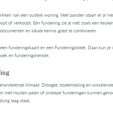
hrikken van een oudere woning. Veel panden staan er al me
oopt of verkoopt. Een fundering zie je niet zoals een keuke
e documenten en lokale kennis goed te combineren.
en funderingskaart en een Funderingsloket. Daar kun je i
oek en funderingsherstel.
ring
t veranderende klimaat. Droogte, bodemdaling en wissele
n met houten palen of ondiepe funderingen kunnen gevoe
urig laag staat.