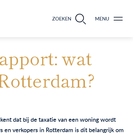
BLOGS EN TIPS TIJDENS 12 STAPPEN VAN DE VERKOOP VAN JE WONING
ZOEKEN
MENU
rapport: wat
n Rotterdam?
ekent dat bij de taxatie van een woning wordt
 en verkopers in Rotterdam is dit belangrijk om