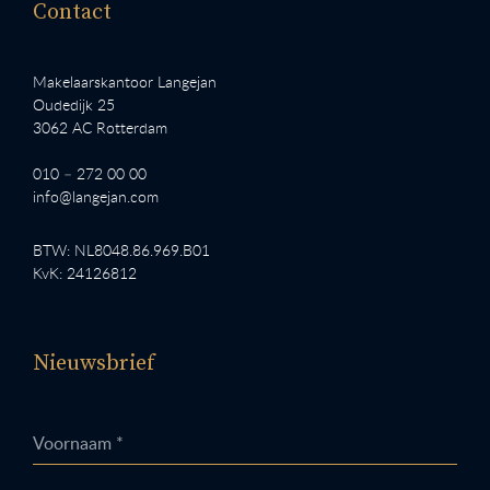
Contact
Makelaarskantoor Langejan
Oudedijk 25
3062 AC Rotterdam
010 – 272 00 00
info@langejan.com
BTW: NL8048.86.969.B01
KvK: 24126812
Nieuwsbrief
Voornaam *