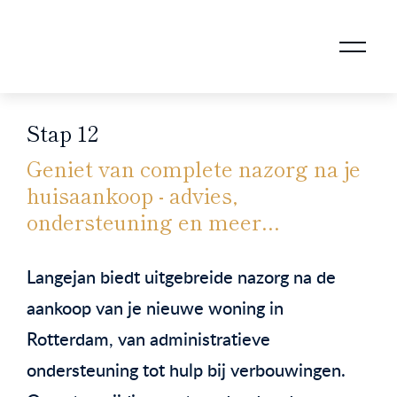
AANKOOPMAKELAAR VOOR DOORSTROMERS
AANKOOPMAKELAAR VOOR WONING OP ERFPACHT
STAPPENPLAN VOOR DE AANKOOP VAN JE HUIS
VERKOOPMAKELAAR VOOR UITSTROMERS
WONING VERKOPEN BIJ EEN SCHEIDING
STAPPENPLAN VOOR DE VERKOOP VAN JE HUIS
BLOGS EN TIPS TIJDENS 12 STAPPEN VAN DE VERKOOP VAN JE WONING
MARKETING BIJ DE VERKOOP VAN JE HUIS
ROTTERDAMSE VERENIGING VAN MAKELAARS
Stap 12
Geniet van complete nazorg na je
huisaankoop - advies,
ondersteuning en meer...
Langejan biedt uitgebreide nazorg na de
aankoop van je nieuwe woning in
Rotterdam, van administratieve
ondersteuning tot hulp bij verbouwingen.