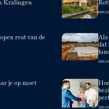
n Kralingen
Rot
Lees m
open rest van de
Als 
dat 
fun
Lees m
ar je op moet
Hoe
bez
per
Lees m