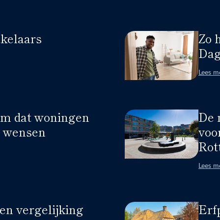
kelaars
Zo 
Dag
Lees m
rm dat woningen
De 
w wensen
voo
Rot
Lees m
n vergelijking
Erf