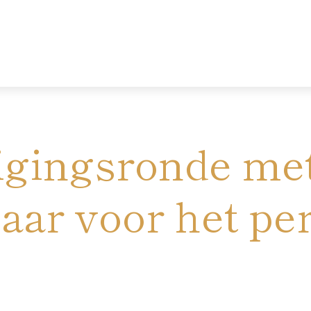
tigingsronde me
r voor het perf