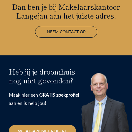
Dan ben je bij Makelaarskantoor
Langejan aan het juiste adres.
NEEM CONTACT OP
Heb jij je droomhuis
nog niet gevonden?
Maak
hier
een
GRATIS zoekprofiel
aan en ik help jou!
WHATSAPP MET ROBERT