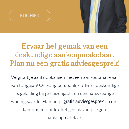
KLIK HIER
Ervaar het gemak van een
deskundige aankoopmakelaar.
Plan nu een
gratis
adviesgesprek!
Vergroot je aankoopkansen met een aankoopmakelaar
van Langejan! Ontvang persoonlijk advies, deskundige
begeleiding bij je huizenjacht en een nauwkeurige
woningwaarde. Plan nu je
gratis adviesgesprek
op ons
kantoor en ontdek het gemak van je eigen
aankoopmakelaar!