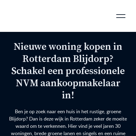
AANKOOPMAKELAAR VOOR DOORSTROMERS
AANKOOPMAKELAAR VOOR WONING OP ERFPACHT
STAPPENPLAN VOOR DE AANKOOP VAN JE HUIS
VERKOOPMAKELAAR VOOR UITSTROMERS
WONING VERKOPEN BIJ EEN SCHEIDING
STAPPENPLAN VOOR DE VERKOOP VAN JE HUIS
BLOGS EN TIPS TIJDENS 12 STAPPEN VAN DE VERKOOP VAN JE WONING
MARKETING BIJ DE VERKOOP VAN JE HUIS
ROTTERDAMSE VERENIGING VAN MAKELAARS
Nieuwe woning kopen in
Rotterdam Blijdorp?
Schakel een professionele
NVM aankoopmakelaar
in!
Ben je op zoek naar een huis in het rustige, groene
Blijdorp? Dan is deze wijk in Rotterdam zeker de moeite
waard om te verkennen. Hier vind je veel jaren 30
woningen, brede groene lanen en singels en een ruime