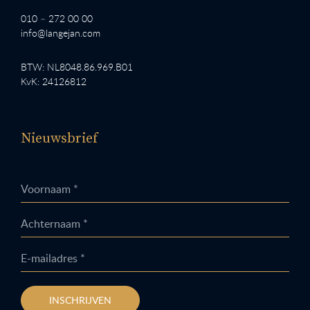
010 – 272 00 00
info@langejan.com
BTW: NL8048.86.969.B01
KvK: 24126812
Nieuwsbrief
Voornaam *
Achternaam *
E-mailadres *
INSCHRIJVEN