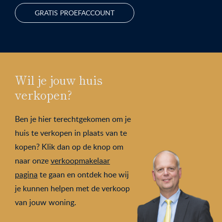
GRATIS PROEFACCOUNT
Wil je jouw huis
verkopen?
Ben je hier terechtgekomen om je
huis te verkopen in plaats van te
kopen? Klik dan op de knop om
naar onze
verkoopmakelaar
pagina
te gaan en ontdek hoe wij
je kunnen helpen met de verkoop
van jouw woning.