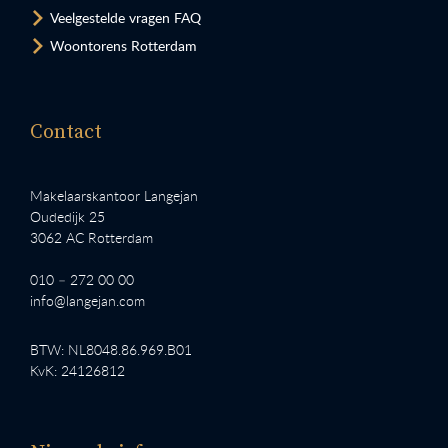
Veelgestelde vragen FAQ
Woontorens Rotterdam
Contact
Makelaarskantoor Langejan
Oudedijk 25
3062 AC Rotterdam
010 – 272 00 00
info@langejan.com
BTW: NL8048.86.969.B01
KvK: 24126812