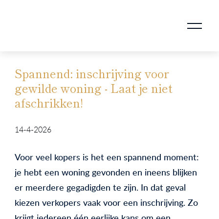
AANKOOPMAKELAAR VOOR DOORSTROMERS
AANKOOPMAKELAAR VOOR WONING OP ERFPACHT
STAPPENPLAN VOOR DE AANKOOP VAN JE HUIS
VERKOOPMAKELAAR VOOR UITSTROMERS
WONING VERKOPEN BIJ EEN SCHEIDING
STAPPENPLAN VOOR DE VERKOOP VAN JE HUIS
BLOGS EN TIPS TIJDENS 12 STAPPEN VAN DE VERKOOP VAN JE WONING
MARKETING BIJ DE VERKOOP VAN JE HUIS
ROTTERDAMSE VERENIGING VAN MAKELAARS
Spannend: inschrijving voor
gewilde woning - Laat je niet
afschrikken!
14-4-2026
Voor veel kopers is het een spannend moment:
je hebt een woning gevonden en ineens blijken
er meerdere gegadigden te zijn. In dat geval
kiezen verkopers vaak voor een inschrijving. Zo
krijgt iedereen één eerlijke kans om een