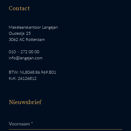
Contact
Makelaarskantoor Langejan
Oudedijk 25
3062 AC Rotterdam
010 – 272 00 00
info@langejan.com
BTW: NL8048.86.969.B01
KvK: 24126812
Nieuwsbrief
Voornaam *