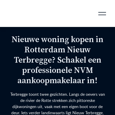
AANKOOPMAKELAAR VOOR DOORSTROMERS
AANKOOPMAKELAAR VOOR WONING OP ERFPACHT
STAPPENPLAN VOOR DE AANKOOP VAN JE HUIS
VERKOOPMAKELAAR VOOR UITSTROMERS
WONING VERKOPEN BIJ EEN SCHEIDING
STAPPENPLAN VOOR DE VERKOOP VAN JE HUIS
BLOGS EN TIPS TIJDENS 12 STAPPEN VAN DE VERKOOP VAN JE WONING
MARKETING BIJ DE VERKOOP VAN JE HUIS
ROTTERDAMSE VERENIGING VAN MAKELAARS
Nieuwe woning kopen in
Rotterdam Nieuw
Terbregge? Schakel een
professionele NVM
aankoopmakelaar in!
Terbregge toont twee gezichten. Langs de oevers van
de rivier de Rotte strekken zich pittoreske
dijkwoningen uit, vaak met een eigen boot voor de
deur. Iets verder landinwaarts ligt Nieuw Terbregge,