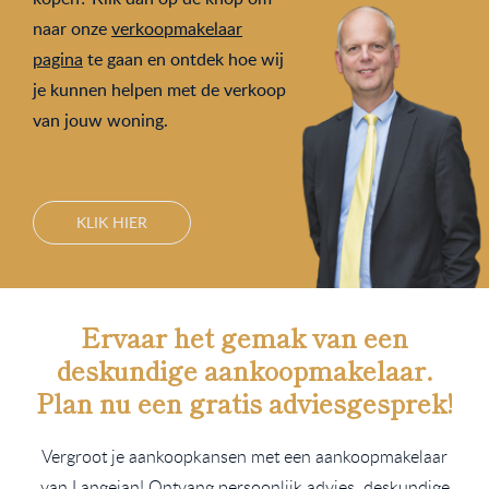
naar onze
verkoopmakelaar
pagina
te gaan en ontdek hoe wij
je kunnen helpen met de verkoop
van jouw woning.
KLIK HIER
Ervaar het gemak van een
deskundige aankoopmakelaar.
Plan nu een
gratis
adviesgesprek!
Vergroot je aankoopkansen met een aankoopmakelaar
van Langejan! Ontvang persoonlijk advies, deskundige