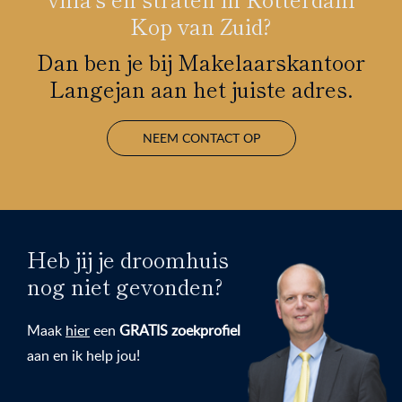
Kop van Zuid?
Dan ben je bij Makelaarskantoor
Langejan aan het juiste adres.
NEEM CONTACT OP
Heb jij je droomhuis
nog niet gevonden?
Maak
hier
een
GRATIS zoekprofiel
aan en ik help jou!