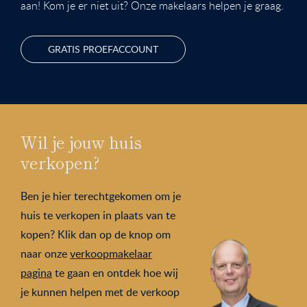
aan! Kom je er niet uit? Onze makelaars helpen je graag.
GRATIS PROEFACCOUNT
Wil je jouw huis
verkopen?
Ben je hier terechtgekomen om je
huis te verkopen in plaats van te
kopen? Klik dan op de knop om
naar onze
verkoopmakelaar
pagina
te gaan en ontdek hoe wij
je kunnen helpen met de verkoop