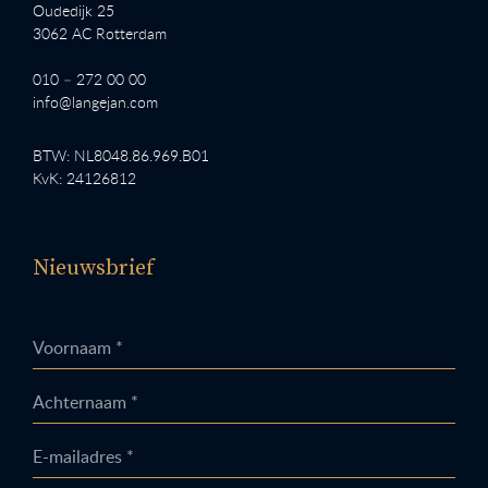
Oudedijk 25
3062 AC Rotterdam
010 – 272 00 00
info@langejan.com
BTW: NL8048.86.969.B01
KvK: 24126812
Nieuwsbrief
Voornaam *
Achternaam *
E-mailadres *