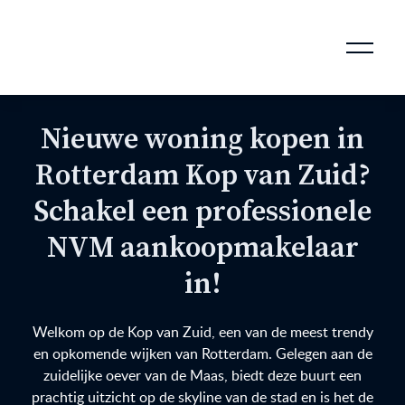
AANKOOPMAKELAAR VOOR DOORSTROMERS
AANKOOPMAKELAAR VOOR WONING OP ERFPACHT
STAPPENPLAN VOOR DE AANKOOP VAN JE HUIS
VERKOOPMAKELAAR VOOR UITSTROMERS
WONING VERKOPEN BIJ EEN SCHEIDING
STAPPENPLAN VOOR DE VERKOOP VAN JE HUIS
BLOGS EN TIPS TIJDENS 12 STAPPEN VAN DE VERKOOP VAN JE WONING
MARKETING BIJ DE VERKOOP VAN JE HUIS
ROTTERDAMSE VERENIGING VAN MAKELAARS
Nieuwe woning kopen in
Rotterdam Kop van Zuid?
Schakel een professionele
NVM aankoopmakelaar
in!
Welkom op de Kop van Zuid, een van de meest trendy
en opkomende wijken van Rotterdam. Gelegen aan de
zuidelijke oever van de Maas, biedt deze buurt een
prachtig uitzicht op de skyline van de stad en is het de