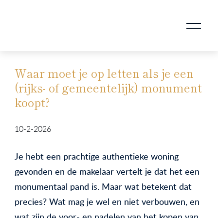
AANKOOPMAKELAAR VOOR DOORSTROMERS
AANKOOPMAKELAAR VOOR WONING OP ERFPACHT
STAPPENPLAN VOOR DE AANKOOP VAN JE HUIS
VERKOOPMAKELAAR VOOR UITSTROMERS
WONING VERKOPEN BIJ EEN SCHEIDING
STAPPENPLAN VOOR DE VERKOOP VAN JE HUIS
BLOGS EN TIPS TIJDENS 12 STAPPEN VAN DE VERKOOP VAN JE WONING
MARKETING BIJ DE VERKOOP VAN JE HUIS
ROTTERDAMSE VERENIGING VAN MAKELAARS
Waar moet je op letten als je een
(rijks- of gemeentelijk) monument
koopt?
10-2-2026
Je hebt een prachtige authentieke woning
gevonden en de makelaar vertelt je dat het een
monumentaal pand is. Maar wat betekent dat
precies? Wat mag je wel en niet verbouwen, en
wat zijn de voor- en nadelen van het kopen van