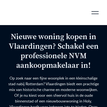
AANKOOPMAKELAAR VOOR DOORSTROMERS
AANKOOPMAKELAAR VOOR WONING OP ERFPACHT
STAPPENPLAN VOOR DE AANKOOP VAN JE HUIS
VERKOOPMAKELAAR VOOR UITSTROMERS
WONING VERKOPEN BIJ EEN SCHEIDING
STAPPENPLAN VOOR DE VERKOOP VAN JE HUIS
BLOGS EN TIPS TIJDENS 12 STAPPEN VAN DE VERKOOP VAN JE WONING
MARKETING BIJ DE VERKOOP VAN JE HUIS
ROTTERDAMSE VERENIGING VAN MAKELAARS
Nieuwe woning kopen in
Vlaardingen? Schakel een
professionele NVM
aankoopmakelaar in!
Op zoek naar een fijne woonplek in een kleinschalige
stad nabij Rotterdam? Vlaardingen biedt een prachtige
mix van historische charme en moderne woonwijken.
Of je nu kiest voor een sfeervol huis in de oude
binnenstad of een nieuwbouwwoning in Holy,
Vlaardingen heeft voor iedereen iets te bieden. Onze