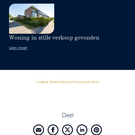
Woning in stille verkoop gevonden
Lees meer
< VORIGE STAP
OVERZICHT
VOLGENDE STAP >
Deel