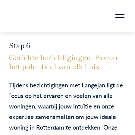
AANKOOPMAKELAAR VOOR DOORSTROMERS
AANKOOPMAKELAAR VOOR WONING OP ERFPACHT
STAPPENPLAN VOOR DE AANKOOP VAN JE HUIS
VERKOOPMAKELAAR VOOR UITSTROMERS
WONING VERKOPEN BIJ EEN SCHEIDING
STAPPENPLAN VOOR DE VERKOOP VAN JE HUIS
BLOGS EN TIPS TIJDENS 12 STAPPEN VAN DE VERKOOP VAN JE WONING
MARKETING BIJ DE VERKOOP VAN JE HUIS
ROTTERDAMSE VERENIGING VAN MAKELAARS
Stap 6
Gerichte bezichtigingen: Ervaar
het potentieel van elk huis
Tijdens bezichtigingen met Langejan ligt de
focus op het ervaren en voelen van alle
woningen, waarbij jouw intuïtie en onze
expertise samensmelten om jouw ideale
woning in Rotterdam te ontdekken. Onze