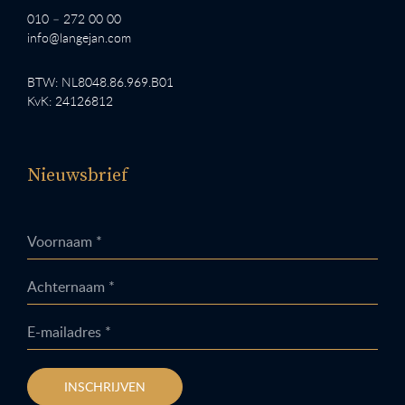
010 – 272 00 00
info@langejan.com
BTW: NL8048.86.969.B01
KvK: 24126812
Nieuwsbrief
Voornaam *
Achternaam *
E-mailadres *
INSCHRIJVEN