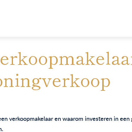
erkoopmakelaar:
oningverkoop
 een verkoopmakelaar en waarom investeren in een g
n.