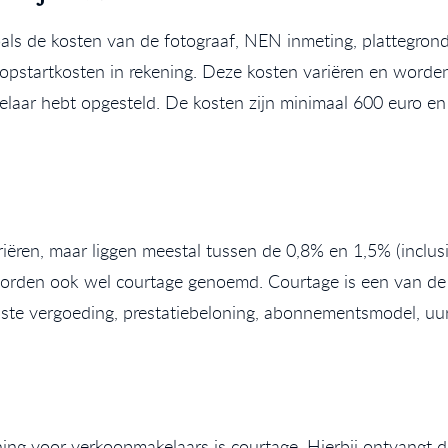
als de kosten van de fotograaf, NEN inmeting, plattegron
opstartkosten in rekening. Deze kosten variëren en word
laar hebt opgesteld. De kosten zijn minimaal 600 euro e
ren, maar liggen meestal tussen de 0,8% en 1,5% (inclusie
worden ook wel courtage genoemd. Courtage is een van de v
ste vergoeding, prestatiebeloning, abonnementsmodel, uurt
g voor verkoopmakelaars is courtage. Hierbij ontvangt d