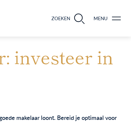
BLOGS EN TIPS TIJDENS 12 STAPPEN VAN DE VERKOOP VAN JE WONING
ZOEKEN
MENU
 investeer in
oede makelaar loont. Bereid je optimaal voor