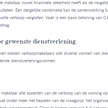
 de makelaar zowel financiële zekerheid heeft als de mogel
ultaten. Een dergelijke combinatie kan de samenwerking t
olle verkoop vergroten. Vaak is een basis beloning van 0,6
edrag.
r gewenste dienstverlening
uren bieden verkoopmakelaars ook diverse vormen van dien
illende dienstverleningsvormen.
de makelaar alle aspecten van de verkoop van de woning op 
vat onder meer het bepalen van de vraagprijs, het organis
het verkoopcontract. Door te kiezen voor een full-service 