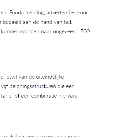
den, Funda melding, advertenties voor
en bepaald aan de hand van het
n kunnen oplopen naar ongeveer 1.500
f btw) van de uiteindelijke
ijf beloningsstructuren die een
arief of een combinatie hiervan.
e makelaar een percentage van de