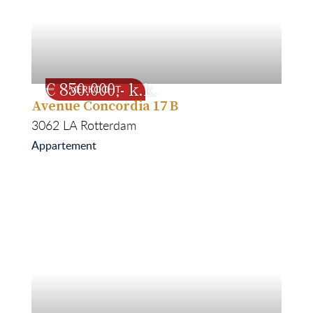
850.000
VERKOCHT
Avenue Concordia 17 B
158
1900
3062 LA
Rotterdam
Appartement