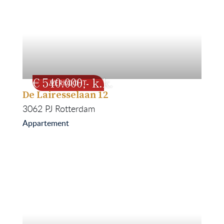
540.000
VERKOCHT
De Lairesselaan 12
103
1962
3062 PJ
Rotterdam
Appartement