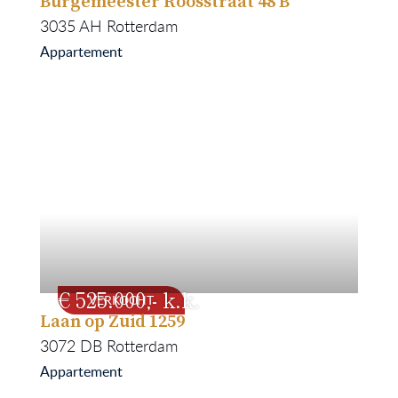
Burgemeester Roosstraat 48 B
88
1874
3035 AH
Rotterdam
Appartement
525.000
VERKOCHT
Laan op Zuid 1259
90
2024
3072 DB
Rotterdam
Appartement