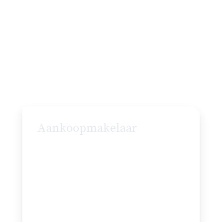
Aankoopmakelaar
Op zoek naar je droomhuis in Rotterdam?
De makelaars van Langejan helpen je graag
bij het vinden van de perfecte woning.
Met onze expertise en lokale kennis
zorgen we voor de beste deal. Ontvang
het nieuwste aanbod vaak zelfs vóórdat