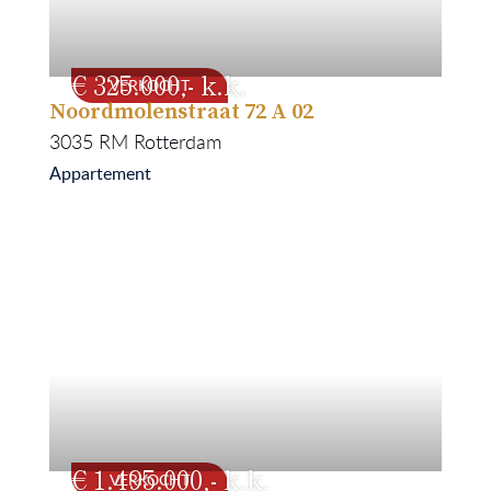
325.000
VERKOCHT
Noordmolenstraat 72 A 02
54
1889
3035 RM
Rotterdam
Appartement
1.495.000
VERKOCHT