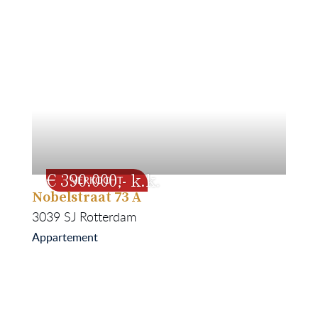
390.000
VERKOCHT
Nobelstraat 73 A
73
1934
3039 SJ
Rotterdam
Appartement