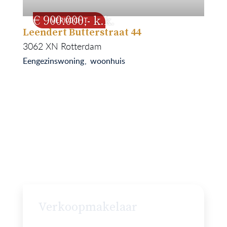
900.000
VERKOCHT
Leendert Butterstraat 44
142
1989
3062 XN
Rotterdam
Eengezinswoning
woonhuis
Verkoopmakelaar