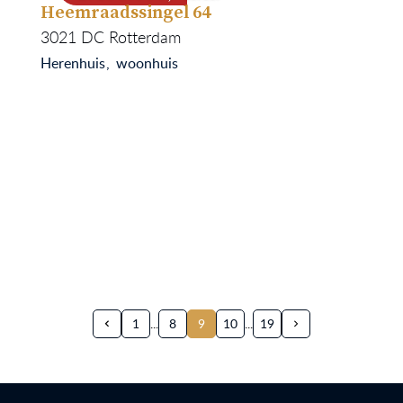
Heemraadssingel 64
325
1918
3021 DC
Rotterdam
Herenhuis
woonhuis
1
8
9
10
19