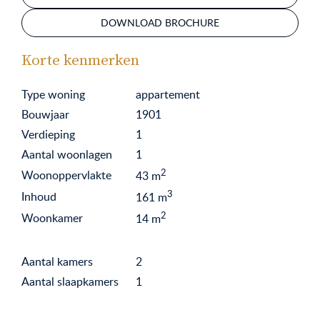
DOWNLOAD BROCHURE
Korte kenmerken
Type woning
appartement
Bouwjaar
1901
Verdieping
1
Aantal woonlagen
1
2
Woonoppervlakte
43
m
3
Inhoud
161
m
2
Woonkamer
14
m
Aantal kamers
2
Aantal slaapkamers
1