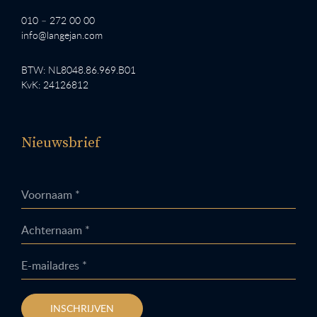
010 – 272 00 00
info@langejan.com
BTW: NL8048.86.969.B01
KvK: 24126812
Nieuwsbrief
Voornaam *
Achternaam *
E-mailadres *
INSCHRIJVEN