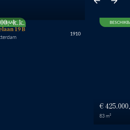
AAR
BESCHIKBAAR
n 19 B
1910
dam
425.000
83