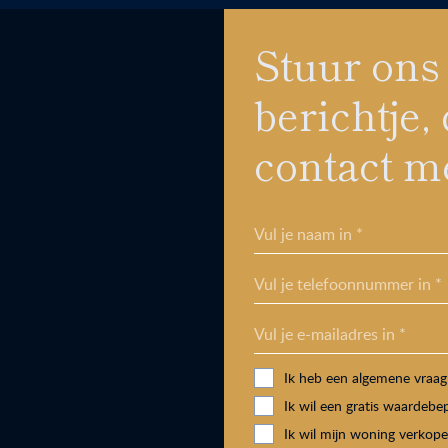
Stuur ons
berichtje
contact me
Vul je naam in *
Vul je telefoonnummer in *
Vul je e-mailadres in *
Ik heb een algemene vraag
Ik wil een gratis waardebe
Ik wil mijn woning verkop