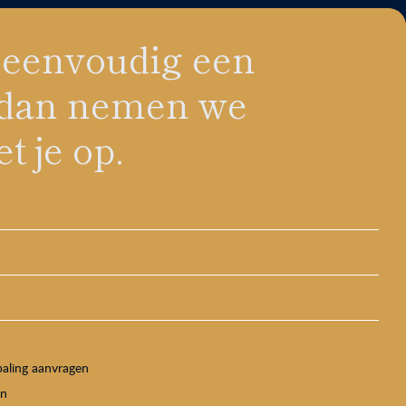
 eenvoudig een
, dan nemen we
t je op.
paling aanvragen
en