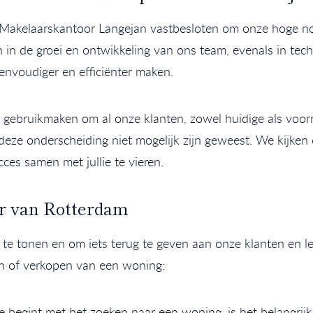
j Makelaarskantoor Langejan vastbesloten om onze hoge no
 in de groei en ontwikkeling van ons team, evenals in tec
nvoudiger en efficiënter maken.
d gebruikmaken om al onze klanten, zowel huidige als voo
eze onderscheiding niet mogelijk zijn geweest. We kijken er
ces samen met jullie te vieren.
ar van Rotterdam
e tonen en om iets terug te geven aan onze klanten en lez
en of verkopen van een woning:
e begint met het zoeken naar een woning, is het belangrijk o