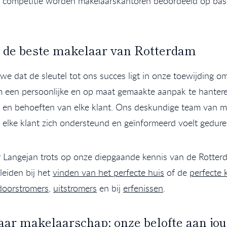
e competitie worden makelaarskantoren beoordeeld op basi
n de beste makelaar van Rotterdam
e dat de sleutel tot ons succes ligt in onze toewijding om
m een persoonlijke en op maat gemaakte aanpak te hanteren 
 en behoeften van elke klant. Ons deskundige team van 
elke klant zich ondersteund en geïnformeerd voelt gedure
r Langejan trots op onze diepgaande kennis van de Rotte
eiden bij het
vinden van het perfecte huis
of de
perfecte 
doorstromers
,
uitstromers
en bij
erfenissen
.
ar makelaarschap: onze belofte aan jou