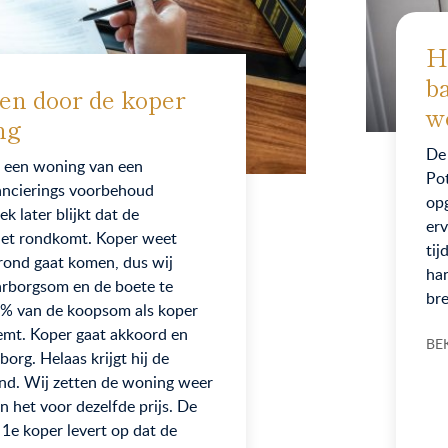
H
b
en door de koper
w
ng
De 
t een woning van een
Pot
inancierings voorbehoud
op
k later blijkt dat de
erv
niet rondkomt. Koper weet
tij
 rond gaat komen, dus wij
han
arborgsom en de boete te
bre
0% van de koopsom als koper
eemt. Koper gaat akkoord en
BE
borg. Helaas krijgt hij de
rond. Wij zetten de woning weer
 het voor dezelfde prijs. De
 1e koper levert op dat de