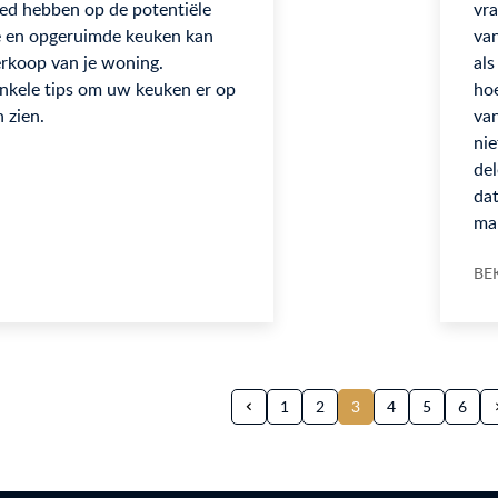
oed hebben op de potentiële
vra
e en opgeruimde keuken kan
van
erkoop van je woning.
als
nkele tips om uw keuken er op
hoe
n zien.
van
nie
del
dat
ma
BE
1
2
3
4
5
6