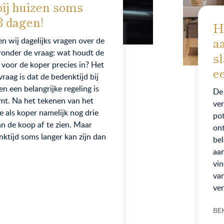
bij huizen soms
3 dagen!
H
a
en wij dagelijks vragen over de
onder de vraag: wat houdt de
s
 voor de koper precies in? Het
e
aag is dat de bedenktijd bij
n een belangrijke regeling is
De 
mt. Na het tekenen van het
ver
 als koper namelijk nog drie
pot
an de koop af te zien. Maar
ont
nktijd soms langer kan zijn dan
be
aan
vin
va
ver
BE