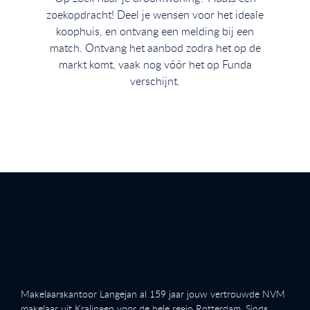
zoekopdracht! Deel je wensen voor het ideale
koophuis, en ontvang een melding bij een
match. Ontvang het aanbod zodra het op de
markt komt, vaak nog vóór het op Funda
verschijnt.
Makelaarskantoor Langejan al 159 jaar jouw vertrouwde NVM
makelaar uit Kralingen voor de hele regio Rotterdam. Sinds