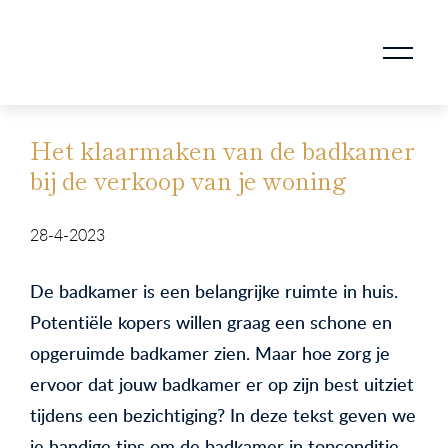
AANKOOPMAKELAAR VOOR DOORSTROMERS
AANKOOPMAKELAAR VOOR WONING OP ERFPACHT
STAPPENPLAN VOOR DE AANKOOP VAN JE HUIS
VERKOOPMAKELAAR VOOR UITSTROMERS
WONING VERKOPEN BIJ EEN SCHEIDING
STAPPENPLAN VOOR DE VERKOOP VAN JE HUIS
BLOGS EN TIPS TIJDENS 12 STAPPEN VAN DE VERKOOP VAN JE WONING
MARKETING BIJ DE VERKOOP VAN JE HUIS
ROTTERDAMSE VERENIGING VAN MAKELAARS
Het klaarmaken van de badkamer
bij de verkoop van je woning
28-4-2023
De badkamer is een belangrijke ruimte in huis.
Potentiële kopers willen graag een schone en
opgeruimde badkamer zien. Maar hoe zorg je
ervoor dat jouw badkamer er op zijn best uitziet
tijdens een bezichtiging? In deze tekst geven we
je handige tips om de badkamer in topconditie