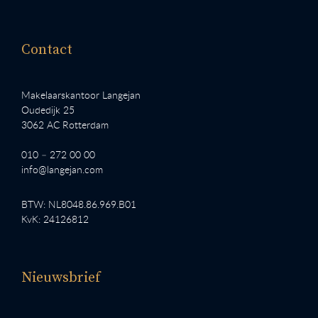
Contact
Makelaarskantoor Langejan
Oudedijk 25
3062 AC Rotterdam
010 – 272 00 00
info@langejan.com
BTW: NL8048.86.969.B01
KvK: 24126812
Nieuwsbrief