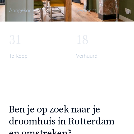
Aangekocht
Verkocht
31
18
Te Koop
Verhuurd
Ben je op zoek naar je
droomhuis in Rotterdam
en omstreken?