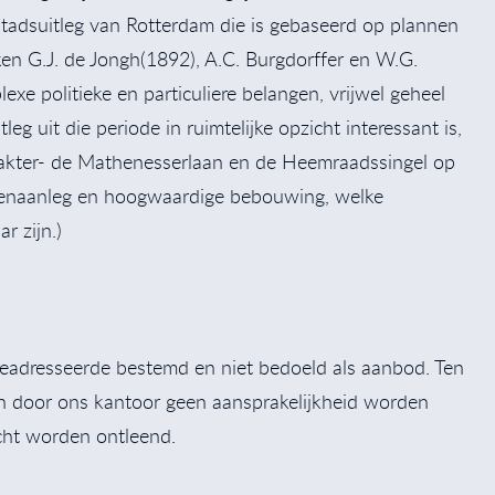
tadsuitleg van Rotterdam die is gebaseerd op plannen
n G.J. de Jongh(1892), A.C. Burgdorffer en W.G.
xe politieke en particuliere belangen, vrijwel geheel
g uit die periode in ruimtelijke opzicht interessant is,
arakter- de Mathenesserlaan en de Heemraadssingel op
roenaanleg en hoogwaardige bebouwing, welke
 zijn.)
r geadresseerde bestemd en niet bedoeld als aanbod. Ten
an door ons kantoor geen aansprakelijkheid worden
cht worden ontleend.