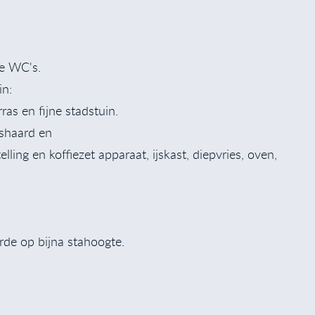
ee WC's.
in:
as en fijne stadstuin.
shaard en
ing en koffiezet apparaat, ijskast, diepvries, oven,
rde op bijna stahoogte.