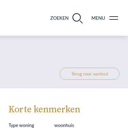
BLOGS EN TIPS TIJDENS 12 STAPPEN VAN DE VERKOOP VAN JE WONING
ZOEKEN
MENU
Terug naar aanbod
Korte kenmerken
Type woning
woonhuis