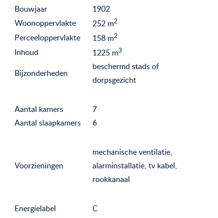
Bouwjaar
1902
2
Woonoppervlakte
252
m
2
Perceeloppervlakte
158
m
3
Inhoud
1225
m
beschermd stads of
Bijzonderheden
dorpsgezicht
Aantal kamers
7
Aantal slaapkamers
6
mechanische ventilatie,
Voorzieningen
alarminstallatie, tv kabel,
rookkanaal
Energielabel
C