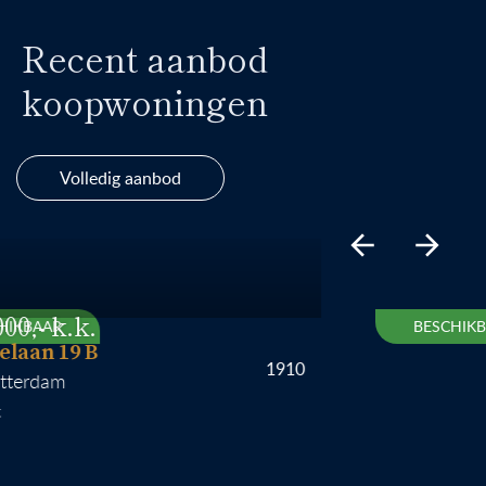
Recent aanbod
koopwoningen
Volledig aanbod
BAAR
BESCHIKBAAR
an 19 B
1910
rdam