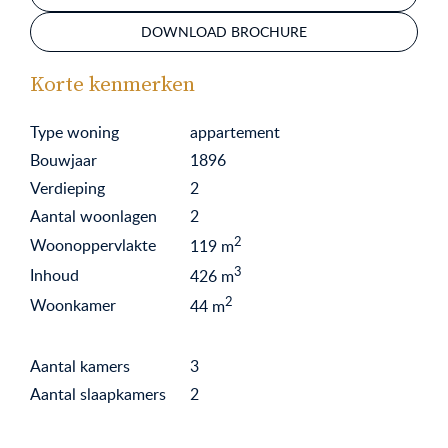
DOWNLOAD BROCHURE
Korte kenmerken
Type woning
appartement
Bouwjaar
1896
Verdieping
2
Aantal woonlagen
2
2
Woonoppervlakte
119
m
3
Inhoud
426
m
2
Woonkamer
44
m
Aantal kamers
3
Aantal slaapkamers
2