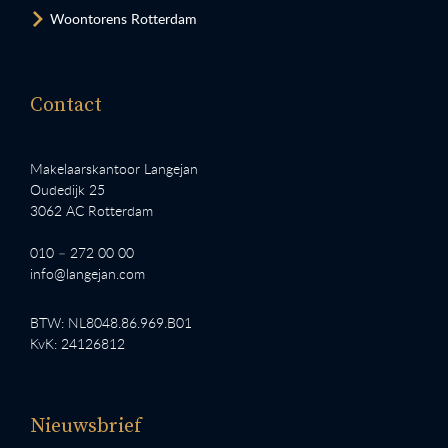
Woontorens Rotterdam
Contact
Makelaarskantoor Langejan
Oudedijk 25
3062 AC Rotterdam
010 – 272 00 00
info@langejan.com
BTW: NL8048.86.969.B01
KvK: 24126812
Nieuwsbrief