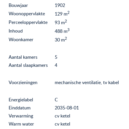
Bouwjaar
1902
2
Woonoppervlakte
129
m
2
Perceeloppervlakte
93
m
3
Inhoud
488
m
2
Woonkamer
30
m
Aantal kamers
5
Aantal slaapkamers
4
Voorzieningen
mechanische ventilatie, tv kabel
Energielabel
C
Einddatum
2035-08-01
Verwarming
cv ketel
Warm water
cv ketel