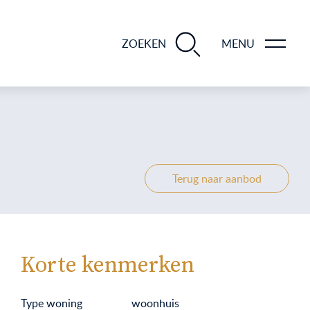
BLOGS EN TIPS TIJDENS 12 STAPPEN VAN DE VERKOOP VAN JE WONING
ZOEKEN
MENU
Terug naar aanbod
Korte kenmerken
Type woning
woonhuis