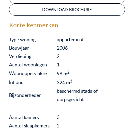
DOWNLOAD BROCHURE
Korte kenmerken
Type woning
appartement
Bouwjaar
2006
Verdieping
2
Aantal woonlagen
1
2
Woonoppervlakte
98
m
3
Inhoud
324
m
beschermd stads of
Bijzonderheden
dorpsgezicht
Aantal kamers
3
Aantal slaapkamers
2