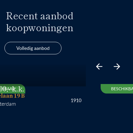
Recent aanbod
koopwoningen
Volledig aanbod
AR
BESCHIKBAAR
n 19 B
1910
dam