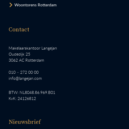
Woontorens Rotterdam
Contact
Makelaarskantoor Langejan
Oudedijk 25
3062 AC Rotterdam
010 – 272 00 00
info@langejan.com
BTW: NL8048.86.969.B01
KvK: 24126812
Nieuwsbrief