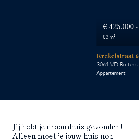
425.000
83
Krekelstraat 6 B 02
3061 VD
Rotterdam
Appartement
Jij hebt je droomhuis gevonden!
Alleen moet je jouw huis nog