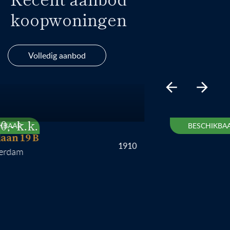
koopwoningen
Volledig aanbod
R
BESCHIKBAAR
19 B
1910
m