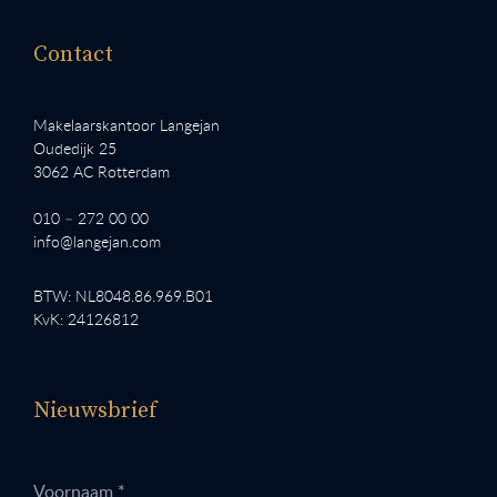
Contact
Makelaarskantoor Langejan
Oudedijk 25
3062 AC Rotterdam
010 – 272 00 00
info@langejan.com
BTW: NL8048.86.969.B01
KvK: 24126812
Nieuwsbrief
Voornaam *