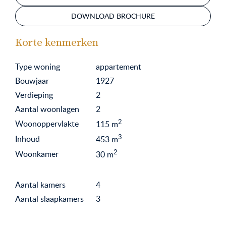
DOWNLOAD BROCHURE
Korte kenmerken
Type woning
appartement
Bouwjaar
1927
Verdieping
2
Aantal woonlagen
2
2
Woonoppervlakte
115
m
3
Inhoud
453
m
2
Woonkamer
30
m
Aantal kamers
4
Aantal slaapkamers
3