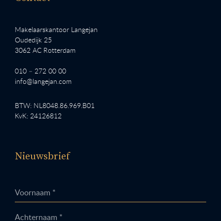
Makelaarskantoor Langejan
Oudedijk 25
3062 AC Rotterdam
010 – 272 00 00
info@langejan.com
BTW: NL8048.86.969.B01
KvK: 24126812
Nieuwsbrief
Voornaam *
Achternaam *