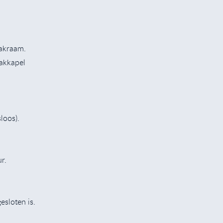
dakraam.
 dakkapel
loos).
ur.
gesloten is.