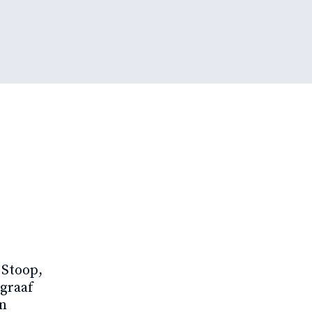
 Stoop,
 graaf
en