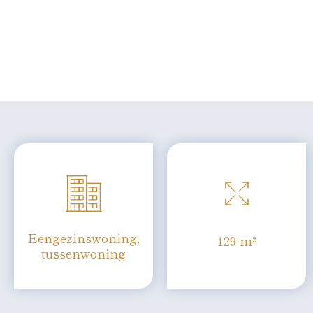
Eengezinswoning,
129 m²
tussenwoning