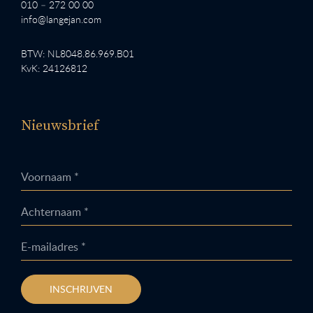
010 – 272 00 00
info@langejan.com
BTW: NL8048.86.969.B01
KvK: 24126812
Nieuwsbrief
Voornaam *
Achternaam *
E-mailadres *
INSCHRIJVEN