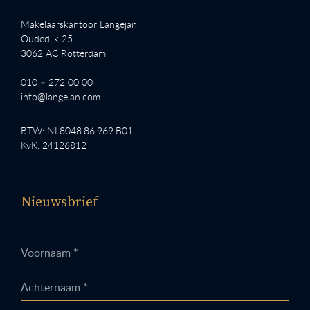
Makelaarskantoor Langejan
Oudedijk 25
3062 AC Rotterdam
010 – 272 00 00
info@langejan.com
BTW: NL8048.86.969.B01
KvK: 24126812
Nieuwsbrief
Voornaam *
Achternaam *