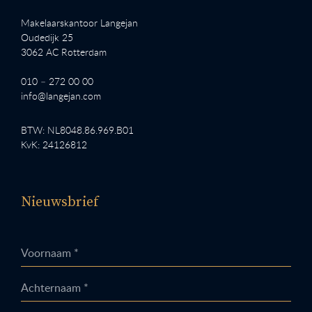
Makelaarskantoor Langejan
Oudedijk 25
3062 AC Rotterdam
010 – 272 00 00
info@langejan.com
BTW: NL8048.86.969.B01
KvK: 24126812
Nieuwsbrief
Voornaam *
Achternaam *