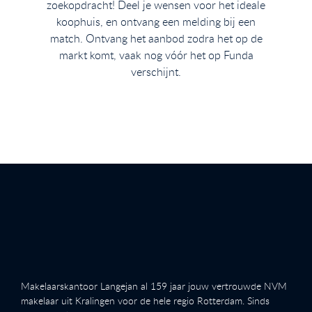
zoekopdracht! Deel je wensen voor het ideale
koophuis, en ontvang een melding bij een
match. Ontvang het aanbod zodra het op de
markt komt, vaak nog vóór het op Funda
verschijnt.
Makelaarskantoor Langejan al 159 jaar jouw vertrouwde NVM
makelaar uit Kralingen voor de hele regio Rotterdam. Sinds