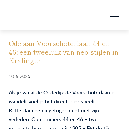
AANKOOPMAKELAAR VOOR DOORSTROMERS
AANKOOPMAKELAAR VOOR WONING OP ERFPACHT
STAPPENPLAN VOOR DE AANKOOP VAN JE HUIS
VERKOOPMAKELAAR VOOR UITSTROMERS
WONING VERKOPEN BIJ EEN SCHEIDING
STAPPENPLAN VOOR DE VERKOOP VAN JE HUIS
BLOGS EN TIPS TIJDENS 12 STAPPEN VAN DE VERKOOP VAN JE WONING
MARKETING BIJ DE VERKOOP VAN JE HUIS
ROTTERDAMSE VERENIGING VAN MAKELAARS
Ode aan Voorschoterlaan 44 en
46: een tweeluik van neo‑stijlen in
Kralingen
10-6-2025
Als je vanaf de Oudedijk de Voorschoterlaan in
wandelt voel je het direct: hier speelt
Rotterdam een ingetogen duet met zijn
verleden. Op nummers 44 en 46 – twee
markante herenhuizen uit 1905 – lijkt de tijd