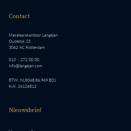
Contact
Makelaarskantoor Langejan
Oudedijk 25
3062 AC Rotterdam
010 – 272 00 00
info@langejan.com
BTW: NL8048.86.969.B01
KvK: 24126812
Nieuwsbrief