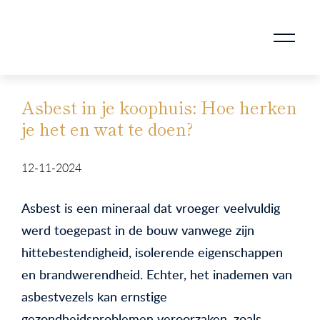
AANKOOPMAKELAAR VOOR DOORSTROMERS
AANKOOPMAKELAAR VOOR WONING OP ERFPACHT
STAPPENPLAN VOOR DE AANKOOP VAN JE HUIS
VERKOOPMAKELAAR VOOR UITSTROMERS
WONING VERKOPEN BIJ EEN SCHEIDING
STAPPENPLAN VOOR DE VERKOOP VAN JE HUIS
BLOGS EN TIPS TIJDENS 12 STAPPEN VAN DE VERKOOP VAN JE WONING
MARKETING BIJ DE VERKOOP VAN JE HUIS
ROTTERDAMSE VERENIGING VAN MAKELAARS
Asbest in je koophuis: Hoe herken
je het en wat te doen?
12-11-2024
Asbest is een mineraal dat vroeger veelvuldig
werd toegepast in de bouw vanwege zijn
hittebestendigheid, isolerende eigenschappen
en brandwerendheid. Echter, het inademen van
asbestvezels kan ernstige
gezondheidsproblemen veroorzaken, zoals