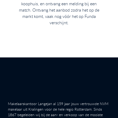
koophuis, en ontvang een melding bij een
match. Ontvang het aanbod zodra het op de
markt komt, vaak nog vóór het op Funda
verschijnt.
Makelaarskantoor Langejan al 159 jaar jouw vertrouwde NVM
makelaar uit Kralingen voor de hele regio Rotterdam. Sinds
1867 begeleiden wij bij de aan- en verkoop van de mooiste