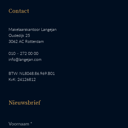
Contact
Makelaarskantoor Langejan
Oudedijk 25
3062 AC Rotterdam
010 – 272 00 00
info@langejan.com
BTW: NL8048.86.969.B01
KvK: 24126812
Nieuwsbrief
Voornaam *