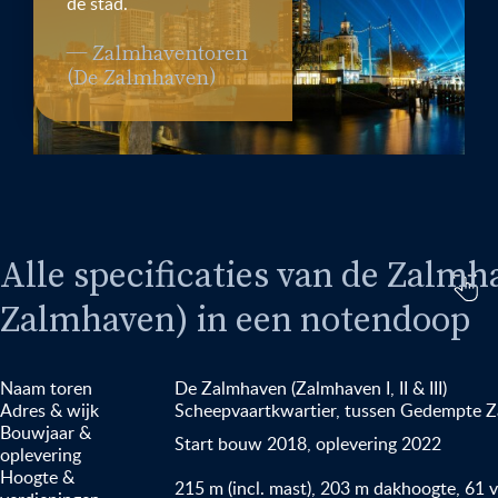
de stad.
— Zalmhaventoren
(De Zalmhaven)
Alle specificaties van de Zalm
Zalmhaven) in een notendoop
Naam toren
De Zalmhaven (Zalmhaven I, II & III)
Adres & wijk
Scheepvaartkwartier, tussen Gedempte 
Bouwjaar &
Start bouw 2018, oplevering 2022
oplevering
Hoogte &
215 m (incl. mast), 203 m dakhoogte, 61 