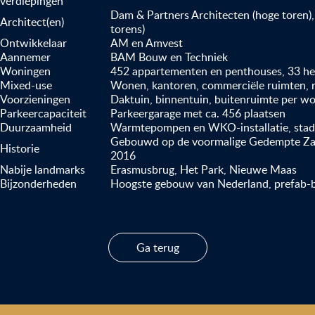
verdiepingen
Dam & Partners Architecten (hoge toren)
Architect(en)
torens)
Ontwikkelaar
AM en Amvest
Aannemer
BAM Bouw en Techniek
Woningen
452 appartementen en penthouses, 33 h
Mixed-use
Wonen, kantoren, commerciële ruimten, 
Voorzieningen
Daktuin, binnentuin, buitenruimte per w
Parkeercapaciteit
Parkeergarage met ca. 456 plaatsen
Duurzaamheid
Warmtepompen en WKO-installatie, stad
Gebouwd op de voormalige Gedempte Zal
Historie
2016
Nabije landmarks
Erasmusbrug, Het Park, Nieuwe Maas
Bijzonderheden
Hoogste gebouw van Nederland, prefab-
Ga terug