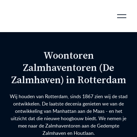
AANKOOPMAKELAAR VOOR DOORSTROMERS
AANKOOPMAKELAAR VOOR WONING OP ERFPACHT
STAPPENPLAN VOOR DE AANKOOP VAN JE HUIS
VERKOOPMAKELAAR VOOR UITSTROMERS
WONING VERKOPEN BIJ EEN SCHEIDING
STAPPENPLAN VOOR DE VERKOOP VAN JE HUIS
BLOGS EN TIPS TIJDENS 12 STAPPEN VAN DE VERKOOP VAN JE WONING
MARKETING BIJ DE VERKOOP VAN JE HUIS
ROTTERDAMSE VERENIGING VAN MAKELAARS
Woontoren
Zalmhaventoren (De
Zalmhaven) in Rotterdam
Wij houden van Rotterdam, sinds 1867 zien wij de stad
ontwikkelen. De laatste decenia genieten we van de
ontwikkeling van Manhattan aan de Maas - en het
uitzicht dat die nieuwe hoogbouw biedt. We nemen je
mee naar de Zalmhaventoren aan de Gedempte
Zalmhaven en Houtlaan.