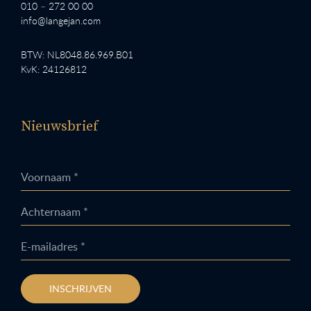
010 – 272 00 00
info@langejan.com
BTW: NL8048.86.969.B01
KvK: 24126812
Nieuwsbrief
Voornaam *
Achternaam *
E-mailadres *
INSCHRIJVEN