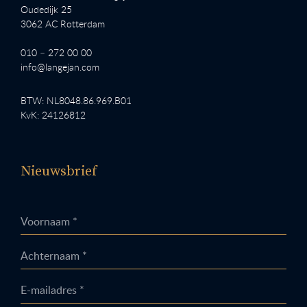
Oudedijk 25
3062 AC Rotterdam
010 – 272 00 00
info@langejan.com
BTW: NL8048.86.969.B01
KvK: 24126812
Nieuwsbrief
Voornaam *
Achternaam *
E-mailadres *