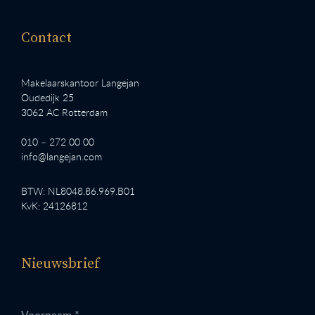
Contact
Makelaarskantoor Langejan
Oudedijk 25
3062 AC Rotterdam
010 – 272 00 00
info@langejan.com
BTW: NL8048.86.969.B01
KvK: 24126812
Nieuwsbrief
Voornaam *