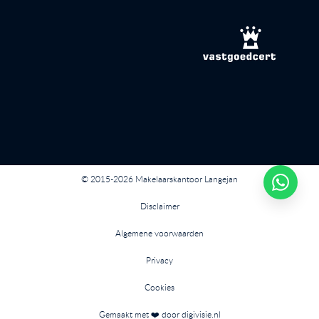
© 2015-2026 Makelaarskantoor Langejan
Disclaimer
Algemene voorwaarden
Privacy
Cookies
Gemaakt met ❤️ door digivisie.nl