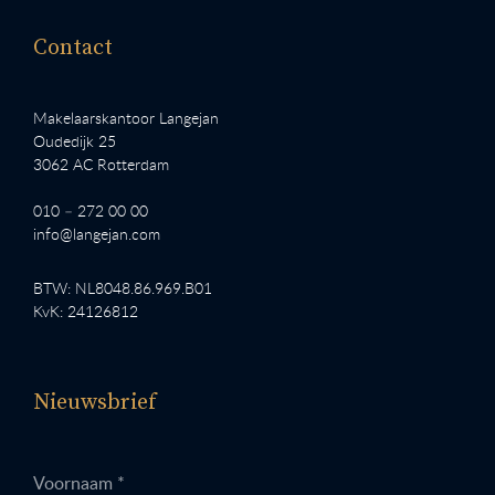
Contact
Makelaarskantoor Langejan
Oudedijk 25
3062 AC Rotterdam
010 – 272 00 00
info@langejan.com
BTW: NL8048.86.969.B01
KvK: 24126812
Nieuwsbrief
Voornaam *