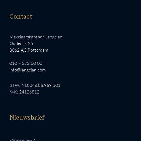
Contact
Makelaarskantoor Langejan
Oudedijk 25
3062 AC Rotterdam
010 – 272 00 00
info@langejan.com
BTW: NL8048.86.969.B01
KvK: 24126812
Nieuwsbrief
Voornaam *