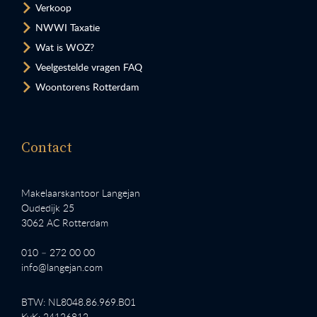
Verkoop
NWWI Taxatie
Wat is WOZ?
Veelgestelde vragen FAQ
Woontorens Rotterdam
Contact
Makelaarskantoor Langejan
Oudedijk 25
3062 AC Rotterdam
010 – 272 00 00
info@langejan.com
BTW: NL8048.86.969.B01
KvK: 24126812